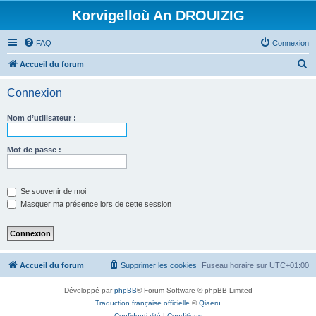
Korvigelloù An DROUIZIG
FAQ
Connexion
R
Accueil du forum
e
Connexion
c
h
Nom d’utilisateur :
e
r
Mot de passe :
c
h
Se souvenir de moi
e
Masquer ma présence lors de cette session
r
Accueil du forum
Supprimer les cookies
Fuseau horaire sur
UTC+01:00
Développé par
phpBB
® Forum Software © phpBB Limited
Traduction française officielle
©
Qiaeru
Confidentialité
|
Conditions