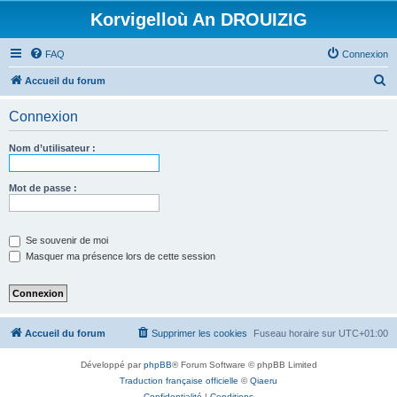
Korvigelloù An DROUIZIG
FAQ
Connexion
R
Accueil du forum
e
Connexion
c
h
Nom d’utilisateur :
e
r
Mot de passe :
c
h
Se souvenir de moi
e
Masquer ma présence lors de cette session
r
Accueil du forum
Supprimer les cookies
Fuseau horaire sur
UTC+01:00
Développé par
phpBB
® Forum Software © phpBB Limited
Traduction française officielle
©
Qiaeru
Confidentialité
|
Conditions