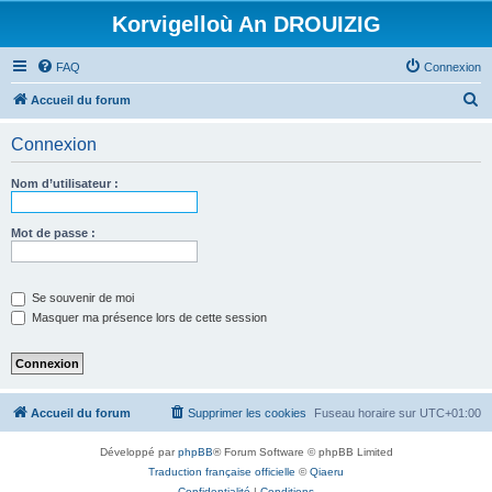
Korvigelloù An DROUIZIG
FAQ
Connexion
R
Accueil du forum
e
Connexion
c
h
Nom d’utilisateur :
e
r
Mot de passe :
c
h
Se souvenir de moi
e
Masquer ma présence lors de cette session
r
Accueil du forum
Supprimer les cookies
Fuseau horaire sur
UTC+01:00
Développé par
phpBB
® Forum Software © phpBB Limited
Traduction française officielle
©
Qiaeru
Confidentialité
|
Conditions