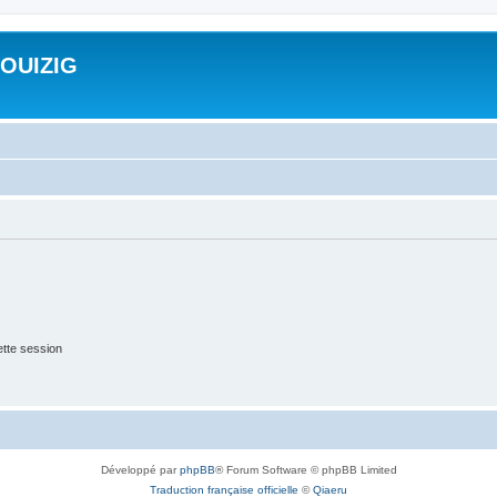
ROUIZIG
tte session
Développé par
phpBB
® Forum Software © phpBB Limited
Traduction française officielle
©
Qiaeru