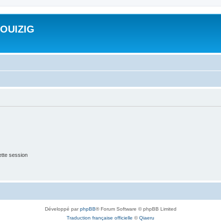
ROUIZIG
tte session
Développé par
phpBB
® Forum Software © phpBB Limited
Traduction française officielle
©
Qiaeru