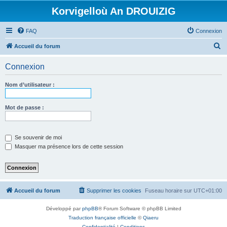
Korvigelloù An DROUIZIG
FAQ
Connexion
R
Accueil du forum
e
Connexion
c
h
Nom d’utilisateur :
e
r
Mot de passe :
c
h
Se souvenir de moi
e
Masquer ma présence lors de cette session
r
Accueil du forum
Supprimer les cookies
Fuseau horaire sur
UTC+01:00
Développé par
phpBB
® Forum Software © phpBB Limited
Traduction française officielle
©
Qiaeru
Confidentialité
|
Conditions