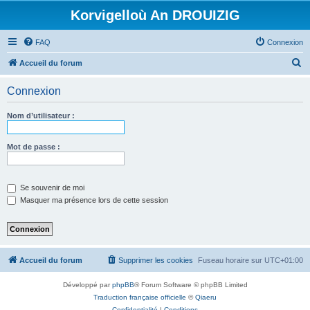
Korvigelloù An DROUIZIG
FAQ
Connexion
R
Accueil du forum
e
Connexion
c
h
Nom d’utilisateur :
e
r
Mot de passe :
c
h
Se souvenir de moi
e
Masquer ma présence lors de cette session
r
Accueil du forum
Supprimer les cookies
Fuseau horaire sur
UTC+01:00
Développé par
phpBB
® Forum Software © phpBB Limited
Traduction française officielle
©
Qiaeru
Confidentialité
|
Conditions