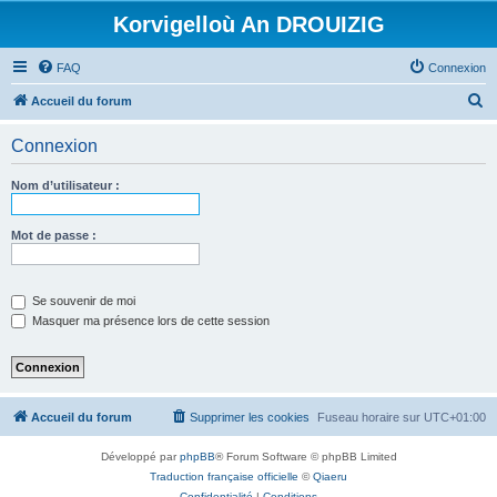
Korvigelloù An DROUIZIG
FAQ
Connexion
R
Accueil du forum
e
Connexion
c
h
Nom d’utilisateur :
e
r
Mot de passe :
c
h
Se souvenir de moi
e
Masquer ma présence lors de cette session
r
Accueil du forum
Supprimer les cookies
Fuseau horaire sur
UTC+01:00
Développé par
phpBB
® Forum Software © phpBB Limited
Traduction française officielle
©
Qiaeru
Confidentialité
|
Conditions