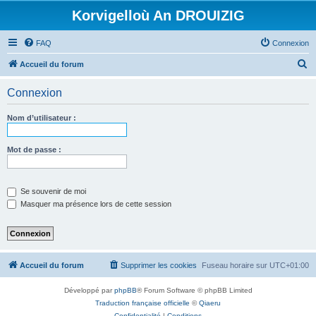
Korvigelloù An DROUIZIG
FAQ
Connexion
R
Accueil du forum
e
Connexion
c
h
Nom d’utilisateur :
e
r
Mot de passe :
c
h
Se souvenir de moi
e
Masquer ma présence lors de cette session
r
Accueil du forum
Supprimer les cookies
Fuseau horaire sur
UTC+01:00
Développé par
phpBB
® Forum Software © phpBB Limited
Traduction française officielle
©
Qiaeru
Confidentialité
|
Conditions