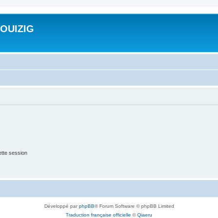
ROUIZIG
tte session
Développé par
phpBB
® Forum Software © phpBB Limited
Traduction française officielle
©
Qiaeru