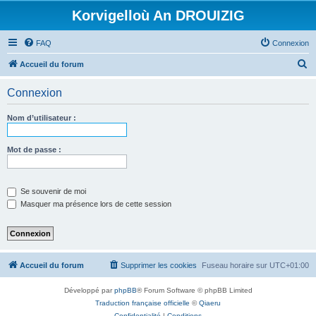
Korvigelloù An DROUIZIG
FAQ
Connexion
R
Accueil du forum
e
Connexion
c
h
Nom d’utilisateur :
e
r
Mot de passe :
c
h
Se souvenir de moi
e
Masquer ma présence lors de cette session
r
Accueil du forum
Supprimer les cookies
Fuseau horaire sur
UTC+01:00
Développé par
phpBB
® Forum Software © phpBB Limited
Traduction française officielle
©
Qiaeru
Confidentialité
|
Conditions