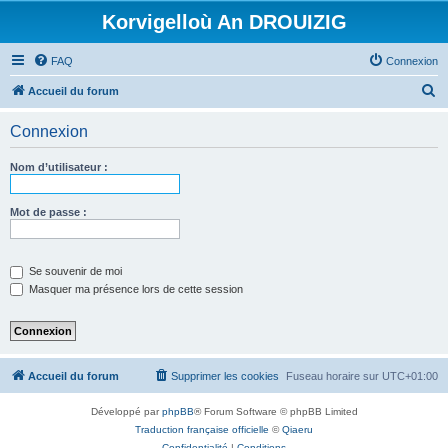
Korvigelloù An DROUIZIG
FAQ
Connexion
R
Accueil du forum
e
Connexion
c
h
Nom d’utilisateur :
e
r
Mot de passe :
c
h
Se souvenir de moi
e
Masquer ma présence lors de cette session
r
Accueil du forum
Supprimer les cookies
Fuseau horaire sur
UTC+01:00
Développé par
phpBB
® Forum Software © phpBB Limited
Traduction française officielle
©
Qiaeru
Confidentialité
|
Conditions