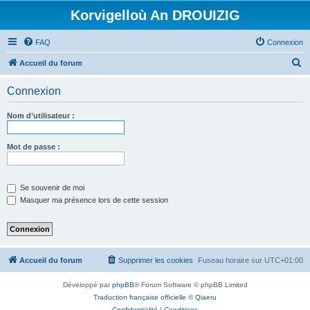
Korvigelloù An DROUIZIG
FAQ
Connexion
R
Accueil du forum
e
Connexion
c
h
Nom d’utilisateur :
e
r
Mot de passe :
c
h
Se souvenir de moi
e
Masquer ma présence lors de cette session
r
Accueil du forum
Supprimer les cookies
Fuseau horaire sur
UTC+01:00
Développé par
phpBB
® Forum Software © phpBB Limited
Traduction française officielle
©
Qiaeru
Confidentialité
|
Conditions