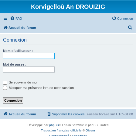
Korvigelloù An DROUIZIG
FAQ
Connexion
R
Accueil du forum
e
Connexion
c
h
Nom d’utilisateur :
e
r
Mot de passe :
c
h
Se souvenir de moi
e
Masquer ma présence lors de cette session
r
Accueil du forum
Supprimer les cookies
Fuseau horaire sur
UTC+01:00
Développé par
phpBB
® Forum Software © phpBB Limited
Traduction française officielle
©
Qiaeru
Confidentialité
|
Conditions