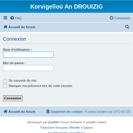
Korvigelloù An DROUIZIG
FAQ
Connexion
R
Accueil du forum
e
Connexion
c
h
Nom d’utilisateur :
e
r
Mot de passe :
c
h
Se souvenir de moi
e
Masquer ma présence lors de cette session
r
Accueil du forum
Supprimer les cookies
Fuseau horaire sur
UTC+01:00
Développé par
phpBB
® Forum Software © phpBB Limited
Traduction française officielle
©
Qiaeru
Confidentialité
|
Conditions