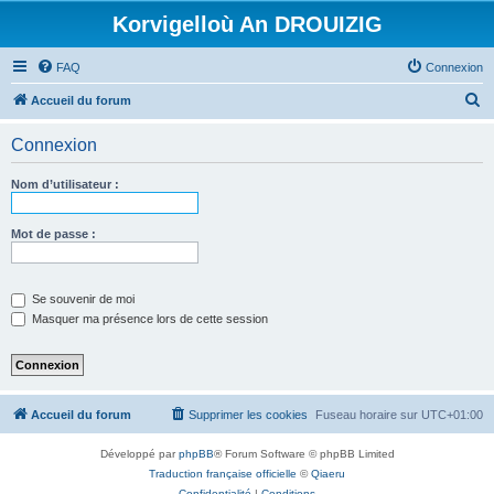
Korvigelloù An DROUIZIG
FAQ
Connexion
R
Accueil du forum
e
Connexion
c
h
Nom d’utilisateur :
e
r
Mot de passe :
c
h
Se souvenir de moi
e
Masquer ma présence lors de cette session
r
Accueil du forum
Supprimer les cookies
Fuseau horaire sur
UTC+01:00
Développé par
phpBB
® Forum Software © phpBB Limited
Traduction française officielle
©
Qiaeru
Confidentialité
|
Conditions