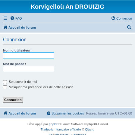
Korvigelloù An DROUIZIG
FAQ
Connexion
R
Accueil du forum
e
Connexion
c
h
Nom d’utilisateur :
e
r
Mot de passe :
c
h
Se souvenir de moi
e
Masquer ma présence lors de cette session
r
Accueil du forum
Supprimer les cookies
Fuseau horaire sur
UTC+01:00
Développé par
phpBB
® Forum Software © phpBB Limited
Traduction française officielle
©
Qiaeru
Confidentialité
|
Conditions