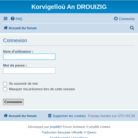
Korvigelloù An DROUIZIG
FAQ
Connexion
R
Accueil du forum
e
Connexion
c
h
Nom d’utilisateur :
e
r
Mot de passe :
c
h
Se souvenir de moi
e
Masquer ma présence lors de cette session
r
Accueil du forum
Supprimer les cookies
Fuseau horaire sur
UTC+01:00
Développé par
phpBB
® Forum Software © phpBB Limited
Traduction française officielle
©
Qiaeru
Confidentialité
|
Conditions