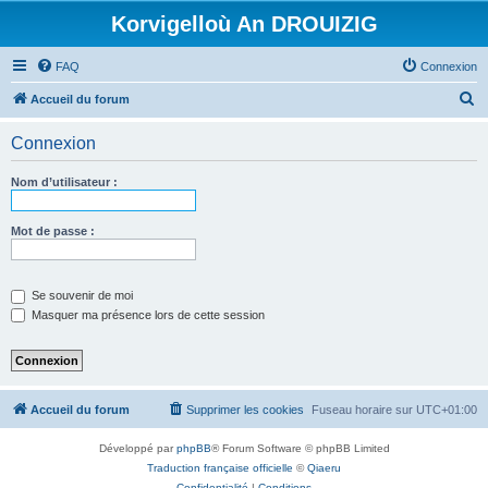
Korvigelloù An DROUIZIG
FAQ
Connexion
R
Accueil du forum
e
Connexion
c
h
Nom d’utilisateur :
e
r
Mot de passe :
c
h
Se souvenir de moi
e
Masquer ma présence lors de cette session
r
Accueil du forum
Supprimer les cookies
Fuseau horaire sur
UTC+01:00
Développé par
phpBB
® Forum Software © phpBB Limited
Traduction française officielle
©
Qiaeru
Confidentialité
|
Conditions