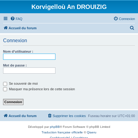
Korvigelloù An DROUIZIG
FAQ
Connexion
R
Accueil du forum
e
Connexion
c
h
Nom d’utilisateur :
e
r
Mot de passe :
c
h
Se souvenir de moi
e
Masquer ma présence lors de cette session
r
Accueil du forum
Supprimer les cookies
Fuseau horaire sur
UTC+01:00
Développé par
phpBB
® Forum Software © phpBB Limited
Traduction française officielle
©
Qiaeru
Confidentialité
|
Conditions