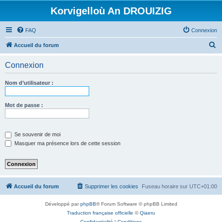
Korvigelloù An DROUIZIG
FAQ
Connexion
R
Accueil du forum
e
Connexion
c
h
Nom d’utilisateur :
e
r
Mot de passe :
c
h
Se souvenir de moi
e
Masquer ma présence lors de cette session
r
Accueil du forum
Supprimer les cookies
Fuseau horaire sur
UTC+01:00
Développé par
phpBB
® Forum Software © phpBB Limited
Traduction française officielle
©
Qiaeru
Confidentialité
|
Conditions