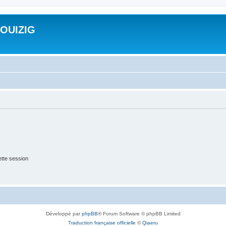
ROUIZIG
tte session
Développé par
phpBB
® Forum Software © phpBB Limited
Traduction française officielle
©
Qiaeru