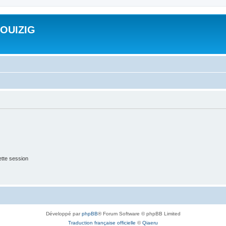
ROUIZIG
tte session
Développé par
phpBB
® Forum Software © phpBB Limited
Traduction française officielle
©
Qiaeru