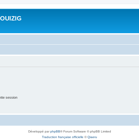
ROUIZIG
tte session
Développé par
phpBB
® Forum Software © phpBB Limited
Traduction française officielle
©
Qiaeru