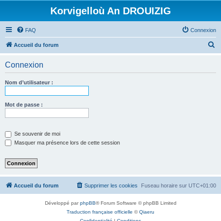
Korvigelloù An DROUIZIG
FAQ
Connexion
R
Accueil du forum
e
Connexion
c
h
Nom d’utilisateur :
e
r
Mot de passe :
c
h
Se souvenir de moi
e
Masquer ma présence lors de cette session
r
Accueil du forum
Supprimer les cookies
Fuseau horaire sur
UTC+01:00
Développé par
phpBB
® Forum Software © phpBB Limited
Traduction française officielle
©
Qiaeru
Confidentialité
|
Conditions