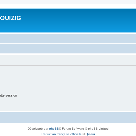
ROUIZIG
tte session
Développé par
phpBB
® Forum Software © phpBB Limited
Traduction française officielle
©
Qiaeru