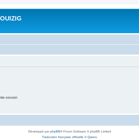
ROUIZIG
tte session
Développé par
phpBB
® Forum Software © phpBB Limited
Traduction française officielle
©
Qiaeru