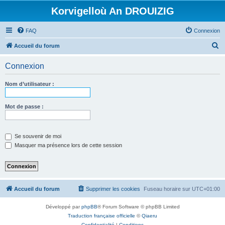
Korvigelloù An DROUIZIG
FAQ
Connexion
R
Accueil du forum
e
Connexion
c
h
Nom d’utilisateur :
e
r
Mot de passe :
c
h
Se souvenir de moi
e
Masquer ma présence lors de cette session
r
Accueil du forum
Supprimer les cookies
Fuseau horaire sur
UTC+01:00
Développé par
phpBB
® Forum Software © phpBB Limited
Traduction française officielle
©
Qiaeru
Confidentialité
|
Conditions