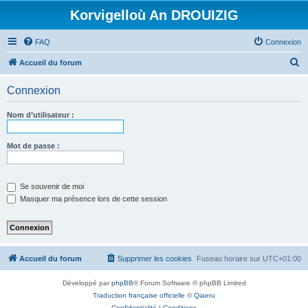
Korvigelloù An DROUIZIG
FAQ
Connexion
R
Accueil du forum
e
Connexion
c
h
Nom d’utilisateur :
e
r
Mot de passe :
c
h
Se souvenir de moi
e
Masquer ma présence lors de cette session
r
Accueil du forum
Supprimer les cookies
Fuseau horaire sur
UTC+01:00
Développé par
phpBB
® Forum Software © phpBB Limited
Traduction française officielle
©
Qiaeru
Confidentialité
|
Conditions