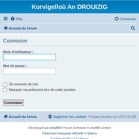
Korvigelloù An DROUIZIG
FAQ
Connexion
R
Accueil du forum
e
Connexion
c
h
Nom d’utilisateur :
e
r
Mot de passe :
c
h
Se souvenir de moi
e
Masquer ma présence lors de cette session
r
Accueil du forum
Supprimer les cookies
Fuseau horaire sur
UTC+01:00
Développé par
phpBB
® Forum Software © phpBB Limited
Traduction française officielle
©
Qiaeru
Confidentialité
|
Conditions