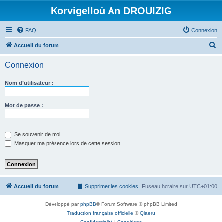
Korvigelloù An DROUIZIG
FAQ
Connexion
R
Accueil du forum
e
Connexion
c
h
Nom d’utilisateur :
e
r
Mot de passe :
c
h
Se souvenir de moi
e
Masquer ma présence lors de cette session
r
Accueil du forum
Supprimer les cookies
Fuseau horaire sur
UTC+01:00
Développé par
phpBB
® Forum Software © phpBB Limited
Traduction française officielle
©
Qiaeru
Confidentialité
|
Conditions