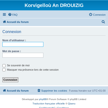
Korvigelloù An DROUIZIG
FAQ
Connexion
R
Accueil du forum
e
Connexion
c
h
Nom d’utilisateur :
e
r
Mot de passe :
c
h
Se souvenir de moi
e
Masquer ma présence lors de cette session
r
Accueil du forum
Supprimer les cookies
Fuseau horaire sur
UTC+01:00
Développé par
phpBB
® Forum Software © phpBB Limited
Traduction française officielle
©
Qiaeru
Confidentialité
|
Conditions