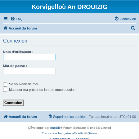
Korvigelloù An DROUIZIG
FAQ
Connexion
R
Accueil du forum
e
Connexion
c
h
Nom d’utilisateur :
e
r
Mot de passe :
c
h
Se souvenir de moi
e
Masquer ma présence lors de cette session
r
Accueil du forum
Supprimer les cookies
Fuseau horaire sur
UTC+01:00
Développé par
phpBB
® Forum Software © phpBB Limited
Traduction française officielle
©
Qiaeru
Confidentialité
|
Conditions