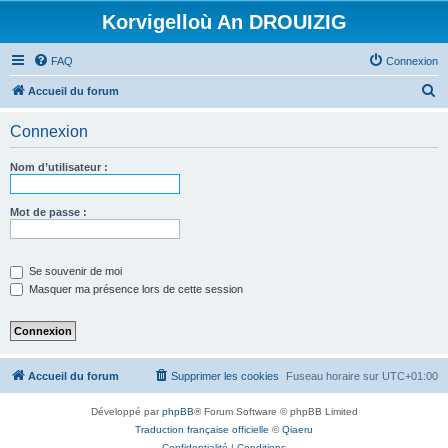
Korvigelloù An DROUIZIG
FAQ
Connexion
R
Accueil du forum
e
Connexion
c
h
Nom d’utilisateur :
e
r
Mot de passe :
c
h
Se souvenir de moi
e
Masquer ma présence lors de cette session
r
Accueil du forum
Supprimer les cookies
Fuseau horaire sur
UTC+01:00
Développé par
phpBB
® Forum Software © phpBB Limited
Traduction française officielle
©
Qiaeru
Confidentialité
|
Conditions