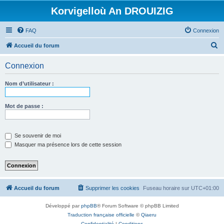
Korvigelloù An DROUIZIG
FAQ
Connexion
R
Accueil du forum
e
Connexion
c
h
Nom d’utilisateur :
e
r
Mot de passe :
c
h
Se souvenir de moi
e
Masquer ma présence lors de cette session
r
Accueil du forum
Supprimer les cookies
Fuseau horaire sur
UTC+01:00
Développé par
phpBB
® Forum Software © phpBB Limited
Traduction française officielle
©
Qiaeru
Confidentialité
|
Conditions