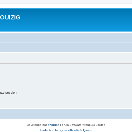
ROUIZIG
tte session
Développé par
phpBB
® Forum Software © phpBB Limited
Traduction française officielle
©
Qiaeru