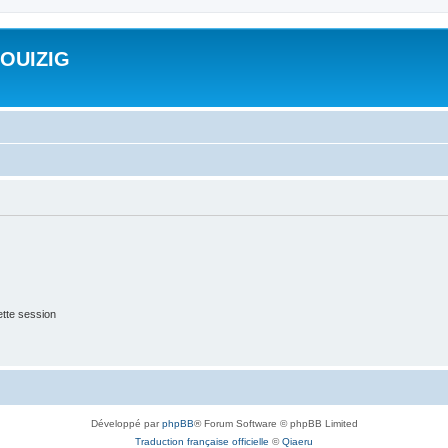
ROUIZIG
tte session
Développé par
phpBB
® Forum Software © phpBB Limited
Traduction française officielle
©
Qiaeru