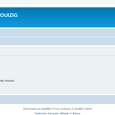
ROUIZIG
tte session
Développé par
phpBB
® Forum Software © phpBB Limited
Traduction française officielle
©
Qiaeru