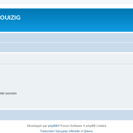
ROUIZIG
tte session
Développé par
phpBB
® Forum Software © phpBB Limited
Traduction française officielle
©
Qiaeru