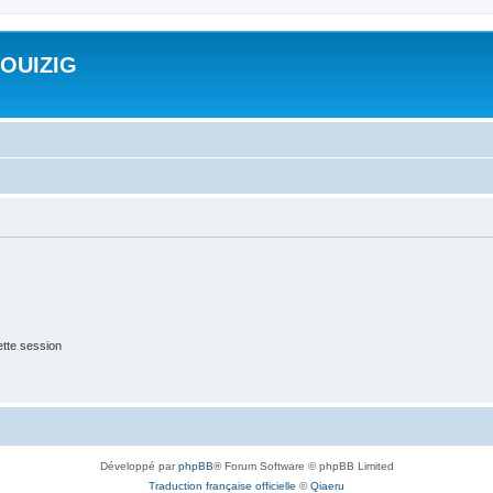
ROUIZIG
tte session
Développé par
phpBB
® Forum Software © phpBB Limited
Traduction française officielle
©
Qiaeru