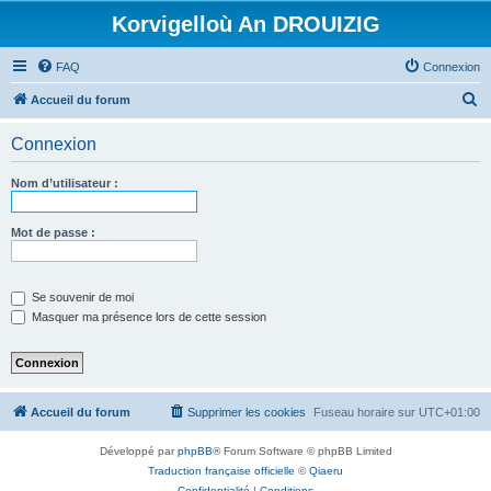
Korvigelloù An DROUIZIG
FAQ
Connexion
R
Accueil du forum
e
Connexion
c
h
Nom d’utilisateur :
e
r
Mot de passe :
c
h
Se souvenir de moi
e
Masquer ma présence lors de cette session
r
Accueil du forum
Supprimer les cookies
Fuseau horaire sur
UTC+01:00
Développé par
phpBB
® Forum Software © phpBB Limited
Traduction française officielle
©
Qiaeru
Confidentialité
|
Conditions