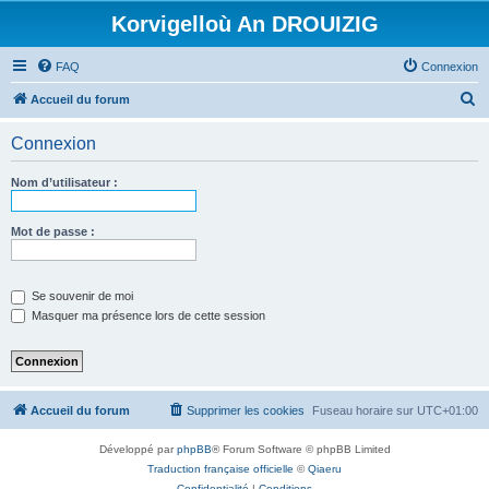
Korvigelloù An DROUIZIG
FAQ
Connexion
R
Accueil du forum
e
Connexion
c
h
Nom d’utilisateur :
e
r
Mot de passe :
c
h
Se souvenir de moi
e
Masquer ma présence lors de cette session
r
Accueil du forum
Supprimer les cookies
Fuseau horaire sur
UTC+01:00
Développé par
phpBB
® Forum Software © phpBB Limited
Traduction française officielle
©
Qiaeru
Confidentialité
|
Conditions