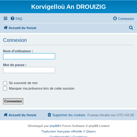
Korvigelloù An DROUIZIG
FAQ
Connexion
R
Accueil du forum
e
Connexion
c
h
Nom d’utilisateur :
e
r
Mot de passe :
c
h
Se souvenir de moi
e
Masquer ma présence lors de cette session
r
Accueil du forum
Supprimer les cookies
Fuseau horaire sur
UTC+01:00
Développé par
phpBB
® Forum Software © phpBB Limited
Traduction française officielle
©
Qiaeru
Confidentialité
|
Conditions