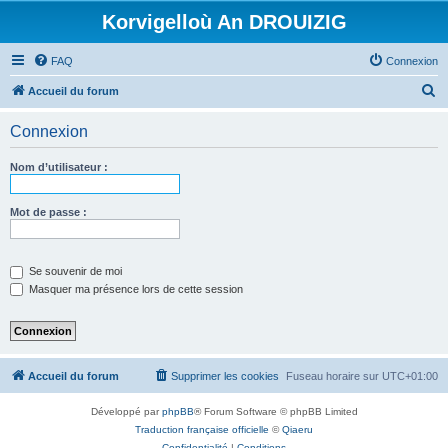
Korvigelloù An DROUIZIG
FAQ
Connexion
R
Accueil du forum
e
Connexion
c
h
Nom d’utilisateur :
e
r
Mot de passe :
c
h
Se souvenir de moi
e
Masquer ma présence lors de cette session
r
Accueil du forum
Supprimer les cookies
Fuseau horaire sur
UTC+01:00
Développé par
phpBB
® Forum Software © phpBB Limited
Traduction française officielle
©
Qiaeru
Confidentialité
|
Conditions