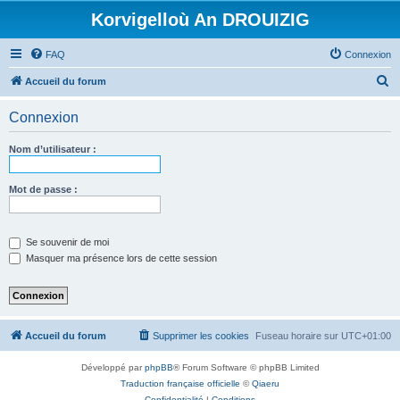
Korvigelloù An DROUIZIG
FAQ
Connexion
R
Accueil du forum
e
Connexion
c
h
Nom d’utilisateur :
e
r
Mot de passe :
c
h
Se souvenir de moi
e
Masquer ma présence lors de cette session
r
Accueil du forum
Supprimer les cookies
Fuseau horaire sur
UTC+01:00
Développé par
phpBB
® Forum Software © phpBB Limited
Traduction française officielle
©
Qiaeru
Confidentialité
|
Conditions