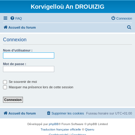
Korvigelloù An DROUIZIG
FAQ
Connexion
R
Accueil du forum
e
Connexion
c
h
Nom d’utilisateur :
e
r
Mot de passe :
c
h
Se souvenir de moi
e
Masquer ma présence lors de cette session
r
Accueil du forum
Supprimer les cookies
Fuseau horaire sur
UTC+01:00
Développé par
phpBB
® Forum Software © phpBB Limited
Traduction française officielle
©
Qiaeru
Confidentialité
|
Conditions