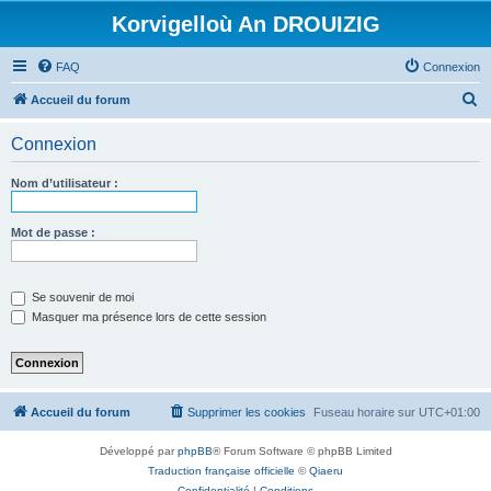
Korvigelloù An DROUIZIG
FAQ
Connexion
R
Accueil du forum
e
Connexion
c
h
Nom d’utilisateur :
e
r
Mot de passe :
c
h
Se souvenir de moi
e
Masquer ma présence lors de cette session
r
Accueil du forum
Supprimer les cookies
Fuseau horaire sur
UTC+01:00
Développé par
phpBB
® Forum Software © phpBB Limited
Traduction française officielle
©
Qiaeru
Confidentialité
|
Conditions