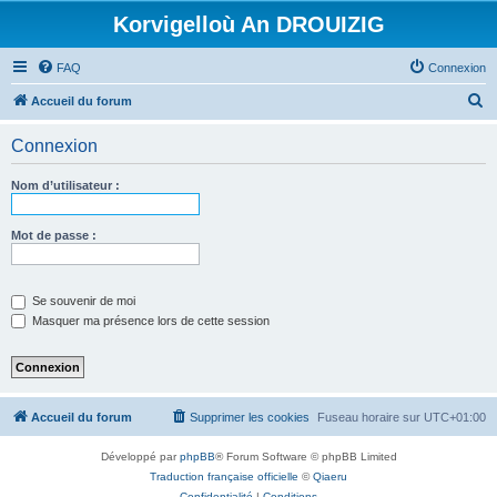
Korvigelloù An DROUIZIG
FAQ
Connexion
R
Accueil du forum
e
Connexion
c
h
Nom d’utilisateur :
e
r
Mot de passe :
c
h
Se souvenir de moi
e
Masquer ma présence lors de cette session
r
Accueil du forum
Supprimer les cookies
Fuseau horaire sur
UTC+01:00
Développé par
phpBB
® Forum Software © phpBB Limited
Traduction française officielle
©
Qiaeru
Confidentialité
|
Conditions