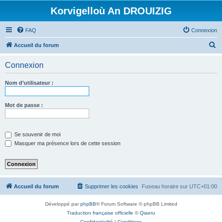
Korvigelloù An DROUIZIG
FAQ
Connexion
R
Accueil du forum
e
Connexion
c
h
Nom d’utilisateur :
e
r
Mot de passe :
c
h
Se souvenir de moi
e
Masquer ma présence lors de cette session
r
Accueil du forum
Supprimer les cookies
Fuseau horaire sur
UTC+01:00
Développé par
phpBB
® Forum Software © phpBB Limited
Traduction française officielle
©
Qiaeru
Confidentialité
|
Conditions