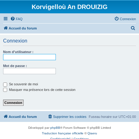
Korvigelloù An DROUIZIG
FAQ
Connexion
R
Accueil du forum
e
Connexion
c
h
Nom d’utilisateur :
e
r
Mot de passe :
c
h
Se souvenir de moi
e
Masquer ma présence lors de cette session
r
Accueil du forum
Supprimer les cookies
Fuseau horaire sur
UTC+01:00
Développé par
phpBB
® Forum Software © phpBB Limited
Traduction française officielle
©
Qiaeru
Confidentialité
|
Conditions